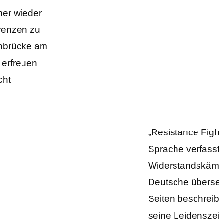
mer wieder
Grenzen zu
enbrücke am
 erfreuen
cht
„Resistance Fight
Sprache verfass
Widerstandskämpf
Deutsche überset
Seiten beschreibt
seine Leidenszei