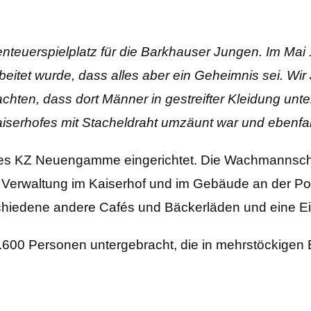
enteuerspielplatz für die Barkhauser Jungen. Im Ma
rbeitet wurde, dass alles aber ein Geheimnis sei. Wi
ten, dass dort Männer in gestreifter Kleidung unte
aiserhofes mit Stacheldraht umzäunt war und ebenfa
des KZ Neuengamme eingerichtet. Die Wachmannschaf
re Verwaltung im Kaiserhof und im Gebäude an der Po
chiedene andere Cafés und Bäckerläden und eine Ei
.600 Personen untergebracht, die in mehrstöckigen B