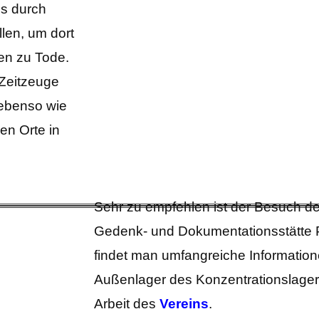
us durch
len, um dort
en zu Tode.
 Zeitzeuge
 ebenso wie
en Orte in
Sehr zu empfehlen ist der Besuch der
Gedenk- und Dokumentationsstätte P
findet man umfangreiche Information
Außenlager des Konzentrationslag
Arbeit des
Vereins
.