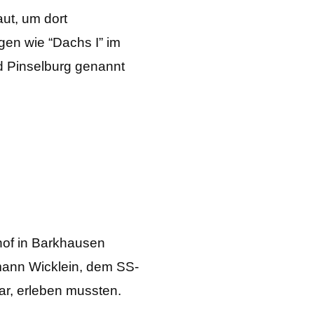
ut, um dort
gen wie “Dachs I” im
d Pinselburg genannt
hof in Barkhausen
mann Wicklein, dem SS-
ar, erleben mussten.