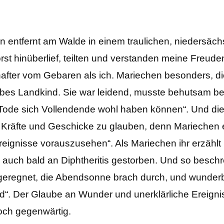
hen entfernt am Walde in einem traulichen, nieders
t hinüberlief, teilten und verstanden meine Freude
after vom Gebaren als ich. Mariechen besonders, di
erbes Landkind. Sie war leidend, musste behutsam 
im Tode sich Vollendende wohl haben können“. Und di
 Kräfte und Geschicke zu glauben, denn Mariechen e
nisse vorauszusehen“. Als Mariechen ihr erzählt ha
uch bald an Diphtheritis gestorben. Und so beschrei
geregnet, die Abendsonne brach durch, und wunderb
Gold“. Der Glaube an Wunder und unerklärliche Ereigni
noch gegenwärtig.