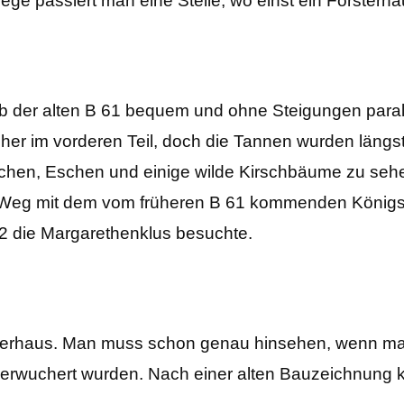
ge passiert man eine Stelle, wo einst ein Försterha
b der alten B 61 bequem und ohne Steigungen paral
er im vorderen Teil, doch die Tannen wurden längst 
chen, Eschen und einige wilde Kirschbäume zu seh
ser Weg mit dem vom früheren B 61 kommenden Königs
42 die Margarethenklus besuchte.
rsterhaus. Man muss schon genau hinsehen, wenn man
berwuchert wurden. Nach einer alten Bauzeichnung 