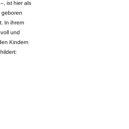
 ist hier als
2 geboren
. In ihrem
voll und
 den Kindern
ildert: